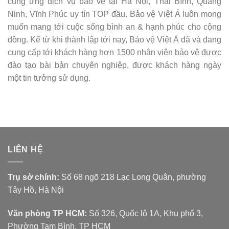
cung ứng dịch vụ bảo vệ tại Hà Nội, Thái Bình, Quảng
Ninh, Vĩnh Phúc uy tín TOP đầu. Bảo vệ Việt Á luôn mong
muốn mang tới cuộc sống bình an & hạnh phúc cho cộng
đồng. Kể từ khi thành lập tới nay, Bảo vệ Việt Á đã và đang
cung cấp tới khách hàng hơn 1500 nhân viên bảo vệ được
đào tạo bài bản chuyên nghiệp, được khách hàng ngày
một tin tưởng sử dụng.
LIÊN HỆ
Trụ sở chính:
Số 68 ngõ 218 Lạc Long Quân, phường
Tây Hồ, Hà Nội
Văn phòng TP HCM:
Số 326, Quốc lộ 1A, Khu phố 3,
Phường Tam Bình, TP HCM