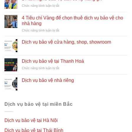
ở
Chức năng bình luận bị tắt
Đi
làm
4 Tiêu chí Vàng để chọn thuê dịch vụ bảo vệ cho
nghề
nhà hàng
bảo
ở
Chức năng bình luận bị tắt
vệ
4
cần
Tiêu
có
Dịch vụ bảo vệ cửa hàng, shop, showroom
chí
kỹ
Vàng
năng
để
gì?
chọn
Dịch vụ bảo vệ tại Thanh Hoá
thuê
ở
Chức năng bình luận bị tắt
dịch
Dịch
vụ
vụ
Dịch vụ bảo vệ nhà riêng
bảo
bảo
vệ
vệ
cho
tại
nhà
Thanh
hàng
Hoá
Dịch vụ bảo vệ tại miền Bắc
Dịch vụ bảo vệ tại Hà Nội
Dịch vụ bảo vệ tại Thái Bình