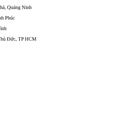
Phả, Quảng Ninh
nh Phúc
ình
ố Thủ Đức, TP HCM