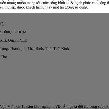
uôn mong muốn mang tới cuộc sống bình an & hạnh phúc cho cộng đồn
yên nghiệp, được khách hàng ngày một tin tưởng sử dụng.
Nội
am Bình, TP HCM
 Phả, Quảng Ninh
rung, Thành phố Thái Bình, Tỉnh Thái Bình
 Thọ
à Nội. Với hơn 15 năm kinh nghiệm, Việt Á hiện là đối tác cung cấp dịc