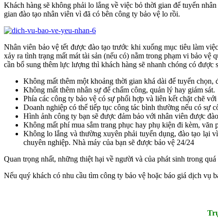
Khách hàng sẽ không phải lo lắng về việc bỏ thời gian để tuyển nhân
gian đào tạo nhân viên vì đã có bên công ty bảo vệ lo rồi.
Nhân viên bảo vệ tết được đào tạo trước khi xuống mục tiêu làm việc
xảy ra tình trạng mất mát tài sản (nếu có) nằm trong phạm vi bảo vệ 
cần bổ sung thêm lực lượng thì khách hàng sẽ nhanh chóng có được sự
Không mất thêm một khoảng thời gian khá dài để tuyển chọn, đ
Không mất thêm nhân sự để chấm công, quản lý hay giám sát.
Phía các công ty bảo vệ có sự phối hợp và liên kết chặt chẽ vớ
Doanh nghiệp có thể tiếp tục công tác bình thường nếu có sự c
Hình ảnh công ty bạn sẽ được đảm bảo với nhân viên được đào 
Không mất phí mua sắm trang phục hay phụ kiện đi kèm, vă
Không lo lắng và thường xuyên phải tuyển dụng, đào tạo lại 
chuyên nghiệp. Nhà máy của bạn sẽ được bảo vệ 24/24
Quan trọng nhất, những thiệt hại về người và của phát sinh trong quá
Nếu quý khách có nhu cầu tìm công ty bảo vệ hoặc báo giá dịch vụ bả
Trụ