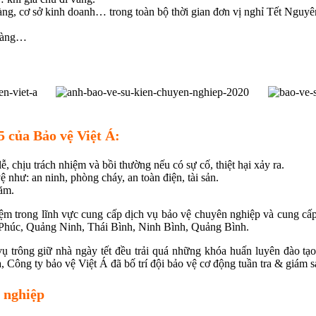
àng, cơ sở kinh doanh… trong toàn bộ thời gian đơn vị nghỉ Tết Nguyê
 hàng…
25 của Bảo vệ Việt Á:
ễ, chịu trách nhiệm và bồi thường nếu có sự cố, thiệt hại xảy ra.
 như: an ninh, phòng cháy, an toàn điện, tài sản.
hăm.
ệm trong lĩnh vực cung cấp dịch vụ bảo vệ chuyên nghiệp và cung cấ
nh Phúc, Quảng Ninh, Thái Bình, Ninh Bình, Quảng Bình.
vụ trông giữ nhà ngày tết đều trải quá những khóa huấn luyên đào tạo
 Công ty bảo vệ Việt Á đã bố trí đội bảo vệ cơ động tuần tra & giám s
n nghiệp