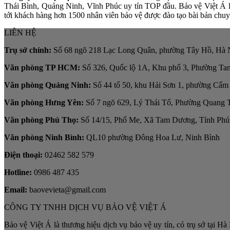
Thái Bình, Quảng Ninh, Vĩnh Phúc uy tín TOP đầu. Bảo vệ Việt Á l
tới khách hàng hơn 1500 nhân viên bảo vệ được đào tạo bài bản chu
LIÊN HỆ
Trụ sở chính:
Số 68 ngõ 218 Lạc Long Quân, phường Tây Hồ, Hà 
Văn phòng TP HCM:
Số 326, Quốc lộ 1A, Khu phố 3, Phường T
Văn phòng Quảng Ninh:
Số 44 tổ 50, khu Hải Sơn 1, phường Cẩm
Văn phòng Hưng Yên:
Số 7 ngõ 629, Lý Thái Tổ, Phường Quang T
Văn phòng Phú Thọ:
Số 14/15, Phố Me, Xã Tam Dương, Tỉnh Phú
Văn phòng Ninh Bình:
QL10 phường Đông Hoa Lư, Ninh Bình
Điện thoại:
02462 582 579
Hotline:
0986 487 435
Email:
baovevieta@gmail.com
CÔNG TY TNHH DỊCH VỤ BẢO VỆ VIỆT Á
Bảo vệ Việt Á là thương hiệu dịch vụ bảo vệ uy tín, có trụ sở tại H