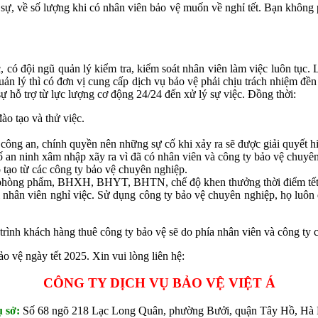
 sự, về số lượng khi có nhân viên bảo vệ muốn về nghỉ tết. Bạn không p
, có đội ngũ quản lý kiểm tra, kiểm soát nhân viên làm việc luôn tục.
quản lý thì có đơn vị cung cấp dịch vụ bảo vệ phải chịu trách nhiệm đền
 hỗ trợ từ lực lượng cơ động 24/24 đến xử lý sự việc. Đồng thời:
ào tạo và thử việc.
i công an, chính quyền nên những sự cố khi xảy ra sẽ được giải quyết h
ố an ninh xâm nhập xãy ra vì đã có nhân viên và công ty bảo vệ chuyên
tạo từ các công ty bảo vệ chuyên nghiệp.
n phòng phẩm, BHXH, BHYT, BHTN, chế độ khen thưởng thời điểm tết
vì nhân viên nghỉ việc. Sử dụng công ty bảo vệ chuyên nghiệp, họ luô
 trình khách hàng thuê công ty bảo vệ sẽ do phía nhân viên và công ty c
o vệ ngày tết 2025. Xin vui lòng liên hệ:
CÔNG TY DỊCH VỤ BẢO VỆ VIỆT Á
 sở:
Số 68 ngõ 218 Lạc Long Quân, phường Bưởi, quận Tây Hồ, Hà