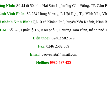
ảng Ninh:
Số 44 tổ 50, khu Hải Sơn 1, phường Cẩm Đông, TP. Cẩm 
ánh Vĩnh Phúc:
Số 234 Hùng Vương, P. Hội Hợp, Tp. Vĩnh Yên, Vĩ
i nhánh Ninh Bình:
QL10 xã Khánh Phú, huyện Yên Khánh, Ninh B
HCM:
Số 326, Quốc lộ 1A, Khu phố 3, Phường Tam Bình, thành ph
Điện thoại:
02462 582 579
Fax:
0246 2582 589
Email:
baovevieta@gmail.com
Hotline:
0986 487 435