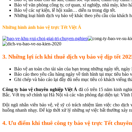
Bảo vệ văn phòng công ty, cơ quan, xí nghiệp, nhà máy, kho h
Bảo vệ các sự kiện, lễ hội xuân… diễn ra trong dịp tết.
Những loại hình dịch vụ bảo vệ khác theo yêu cầu của khách
Những hình ảnh bảo vệ trực Tết Việt Á
3. Những lợi ích khi thuê dịch vụ bảo vệ dịp tết 20
Bảo vệ an toàn cho tài sản của bạn trong những ngày tết, ngày l
Báo cáo theo yêu cầu hàng ngày về tình hình tại mục tiêu bảo vệ
Ghi chép và báo cáo lại đầy đủ nếu mục tiêu có khách viếng t
Công ty bảo vệ chuyên nghiệp Việt Á
đã có trên 15 năm kinh nghi
Bắc. Với trụ sở chính tại Hà Nội và các văn phòng đại diện tại: Vĩ
Đội ngũ nhân viên bảo vệ, vệ sỹ có trách nhiệm làm việc cho dịch 
huống nhanh nhạy. Để kịp thời xử lý những sự việc bất thường xảy ra,
4. Ưu điểm khi thuê công ty bảo vệ trực Tết chuyê