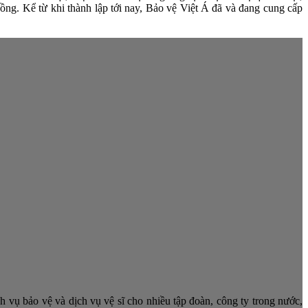
g. Kể từ khi thành lập tới nay, Bảo vệ Việt Á đã và đang cung cấp
h vụ bảo vệ và dịch vụ vệ sĩ cho nhiều tập đoàn, công ty trong nước,