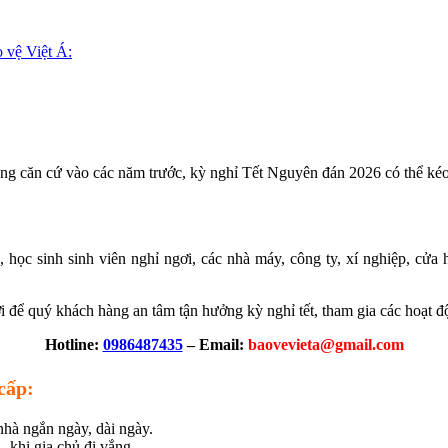
o vệ Việt Á:
ưng căn cứ vào các năm trước, kỳ nghỉ Tết Nguyên đán 2026 có thể kéo
, học sinh sinh viên nghỉ ngơi, các nhà máy, công ty, xí nghiệp, cửa
i để quý khách hàng an tâm tận hưởng kỳ nghỉ tết, tham gia các hoạt đ
Hotline:
0986487435
– Email:
baovevieta@gmail.com
cấp:
 nhà ngắn ngày, dài ngày.
 khi gia chủ đi vắng.