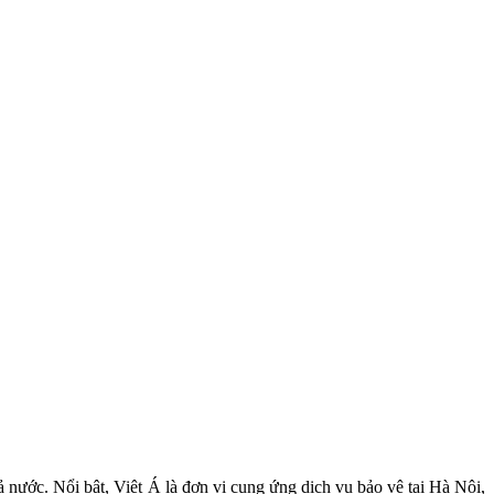
 nước. Nổi bật, Việt Á là đơn vị cung ứng dịch vụ bảo vệ tại Hà Nội,