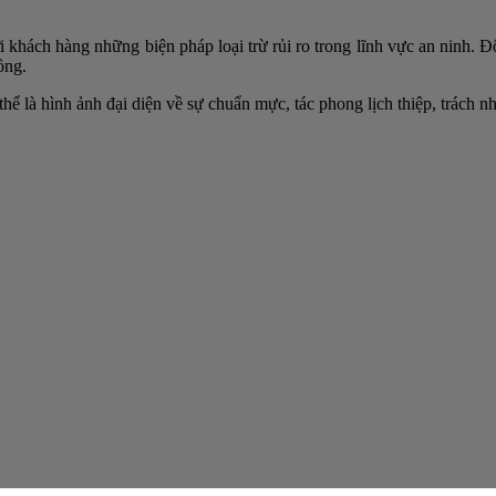
khách hàng những biện pháp loại trừ rủi ro trong lĩnh vực an ninh. Đ
ồng.
hể là hình ảnh đại diện về sự chuẩn mực, tác phong lịch thiệp, trách n