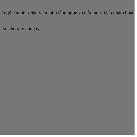
ội ngũ cán bộ, nhân viên luôn lắng nghe và tiếp thu ý kiến nhằm hoàn
hiệm cho quý công ty.