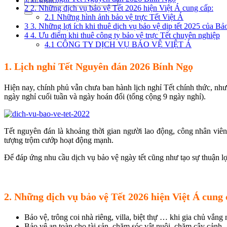
2
2. Những dịch vụ bảo vệ Tết 2026 hiện Việt Á cung cấp:
2.1
Những hình ảnh bảo vệ trực Tết Việt Á
3
3. Những lợi ích khi thuê dịch vụ bảo vệ dịp tết 2025 của Bả
4
4. Ưu điểm khi thuê công ty bảo vệ trực Tết chuyên nghiệp
4.1
CÔNG TY DỊCH VỤ BẢO VỆ VIỆT Á
1. Lịch nghỉ Tết Nguyên đán 2026 Bính Ngọ
Hiện nay, chính phủ vẫn chưa ban hành lịch nghỉ Tết chính thức, nh
ngày nghỉ cuối tuần và ngày hoán đổi (tổng cộng 9 ngày nghỉ).
Tết nguyên đán là khoảng thời gian người lao động, công nhân viên
tượng trộm cướp hoạt động mạnh.
Để đáp ứng nhu cầu dịch vụ bảo vệ ngày tết cũng như tạo sự thuận lợ
2. Những dịch vụ bảo vệ Tết 2026 hiện Việt Á cung 
Bảo vệ, trông coi nhà riêng, villa, biệt thự … khi gia chủ vắng
Bảo vệ an toàn cho tài sản, chăm sóc vật nuôi, chăm cây cảnh…