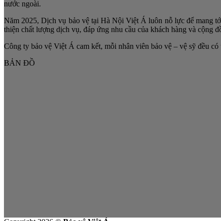
nước ngoài.
Năm 2025, Dịch vụ bảo vệ tại Hà Nội Việt Á luôn nỗ lực để mang tới 
thiện chất lượng dịch vụ, đáp ứng nhu cầu của khách hàng và cộng đ
Công ty bảo vệ Việt Á cam kết, mỗi nhân viên bảo vệ – vệ sỹ đều có t
BẢN ĐỒ