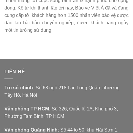
muốn mang tới cuộc sống bình an & hạnh phúc cho cộng
đồng. Kể từ khi thành lập tới nay, Bảo vệ Việt Á đã và đang
cung cấp tới khách hàng hơn 1500 nhân viên bảo vệ được
đào tạo bài bản chuyên nghiệp, được khách hàng ngày
một tin tưởng sử dụng.
LIÊN HỆ
Trụ sở chính:
Số 68 ngõ 218 Lạc Long Quân, phường
Tây Hồ, Hà Nội
Văn phòng TP HCM:
Số 326, Quốc lộ 1A, Khu phố 3,
Phường Tam Bình, TP HCM
Văn phòng Quảng Ninh:
Số 44 tổ 50, khu Hải Sơn 1,