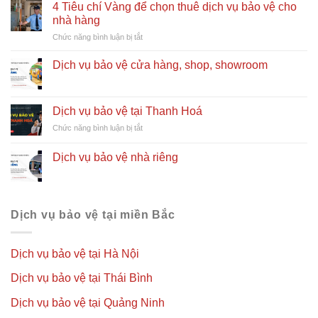
làm
4 Tiêu chí Vàng để chọn thuê dịch vụ bảo vệ cho
nghề
nhà hàng
bảo
ở
Chức năng bình luận bị tắt
vệ
4
cần
Tiêu
có
Dịch vụ bảo vệ cửa hàng, shop, showroom
chí
kỹ
Vàng
năng
để
gì?
chọn
Dịch vụ bảo vệ tại Thanh Hoá
thuê
ở
Chức năng bình luận bị tắt
dịch
Dịch
vụ
vụ
Dịch vụ bảo vệ nhà riêng
bảo
bảo
vệ
vệ
cho
tại
nhà
Thanh
hàng
Hoá
Dịch vụ bảo vệ tại miền Bắc
Dịch vụ bảo vệ tại Hà Nội
Dịch vụ bảo vệ tại Thái Bình
Dịch vụ bảo vệ tại Quảng Ninh