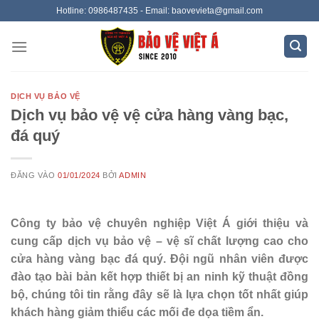
Bỏ
Hotline: 0986487435 - Email: baovevieta@gmail.com
qua
nội
dung
DỊCH VỤ BẢO VỆ
Dịch vụ bảo vệ vệ cửa hàng vàng bạc,
đá quý
ĐĂNG VÀO
01/01/2024
BỞI
ADMIN
Công ty bảo vệ chuyên nghiệp Việt Á giới thiệu và
cung cấp dịch vụ bảo vệ – vệ sĩ chất lượng cao cho
cửa hàng vàng bạc đá quý. Đội ngũ nhân viên được
đào tạo bài bản kết hợp thiết bị an ninh kỹ thuật đồng
bộ, chúng tôi tin rằng đây sẽ là lựa chọn tốt nhất giúp
khách hàng giảm thiểu các mối đe dọa tiềm ẩn.