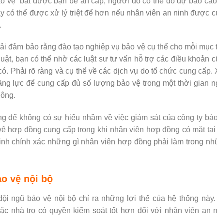
o vệ bắt được bạn bè ăn cắp, người đó có thể do dự báo cá
ày có thể được xử lý triệt để hơn nếu nhân viên an ninh được 
.
hải đảm bảo rằng đào tạo nghiệp vụ bảo vệ cụ thể cho mỗi mục 
uật, bạn có thể nhờ các luật sư tư vấn hỗ trợ các điều khoản 
. Phải rõ ràng và cụ thể về các dịch vụ do tổ chức cung cấp.
ăng lực để cung cấp đủ số lượng bảo vệ trong một thời gian 
hông.
ng để không có sự hiểu nhầm về việc giám sát của công ty bả
vệ hợp đồng cung cấp trong khi nhân viên hợp đồng có mặt tại
định chính xác những gì nhân viên hợp đồng phải làm trong n
ảo vệ nội bộ
đội ngũ bảo vệ nội bộ chỉ ra những lợi thế của hệ thống này
c nhà trọ có quyền kiểm soát tốt hơn đối với nhân viên an 