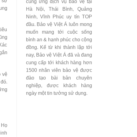
o sự
cung ứng dịch vụ bảo vệ tại
cung
Hà Nội, Thái Bình, Quảng
Ninh, Vĩnh Phúc uy tín TOP
đầu. Bảo vệ Việt Á luôn mong
tiêu
muốn mang tới cuộc sống
cũng
bình an & hạnh phúc cho cộng
 Xác
đồng. Kể từ khi thành lập tới
ngắn
nay, Bảo vệ Việt Á đã và đang
cung cấp tới khách hàng hơn
1500 nhân viên bảo vệ được
o vệ
đào tạo bài bản chuyên
 đó.
nghiệp, được khách hàng
hững
ngày một tin tưởng sử dụng.
. Họ
ninh