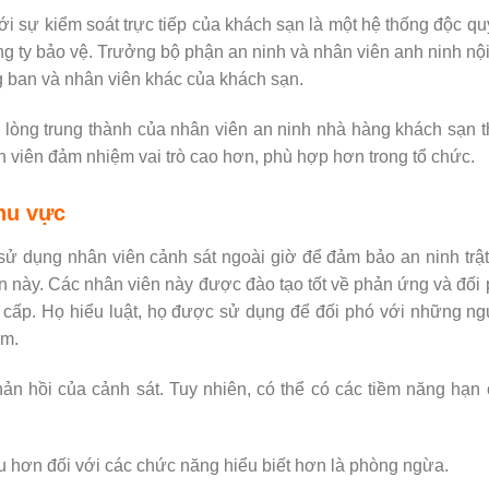
 sự kiểm soát trực tiếp của khách sạn là một hệ thống độc q
g ty bảo vệ. Trưởng bộ phận an ninh và nhân viên anh ninh nộ
g ban và nhân viên khác của khách sạn.
ển lòng trung thành của nhân viên an ninh nhà hàng khách sạn 
 viên đảm nhiệm vai trò cao hơn, phù hợp hơn trong tổ chức.
hu vực
sử dụng nhân viên cảnh sát ngoài giờ để đảm bảo an ninh trật
ọn này. Các nhân viên này được đào tạo tốt về phản ứng và đối
 cấp. Họ hiểu luật, họ được sử dụng để đối phó với những n
ạm.
hản hồi của cảnh sát. Tuy nhiên, có thể có các tiềm năng hạn
 hơn đối với các chức năng hiểu biết hơn là phòng ngừa.