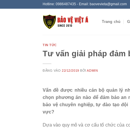
Bỏ
Hotline: 0986487435 - Email: baovevieta@gmail.com
qua
nội
Trang chủ
G
dung
TIN TỨC
Tư vấn giải pháp đảm b
ĐĂNG VÀO
22/12/2019
BỞI
ADMIN
Vấn đề được nhiều cán bộ quản lý nh
chọn phương án nào để đảm bảo an ni
bảo vệ chuyên nghiệp, tự đào tạo đội
vực?
Dựa vào quy mô và cơ cấu tổ chức của cơ 