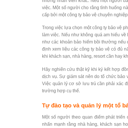
những nhân viên khác. Nếu một người bả
việc. Một số người cho rằng tình huống n
cấp bởi một công ty bảo vệ chuyên nghiệp
Trong việc lựa chọn một công ty bảo vệ p
làm việc. Nếu như không quá am hiểu về l
như các khoản bảo hiểm bồi thường nếu có
định xem liệu các công ty bảo vệ có đủ n
khi khách sạn, nhà hàng, resort cần hay k
Hãy nghiên cứu thật kỹ khi ký kết hợp đồ
dịch vụ. Sự giám sát nên do tổ chức bảo 
Việc quản lý cơ sở lưu trú cần phải xác 
trường hợp cụ thể.
Tự đào tạo và quản lý một tổ b
Một số người theo quan điểm phát triển 
nhấn mạnh rằng nhà hàng, khách sạn hoặ