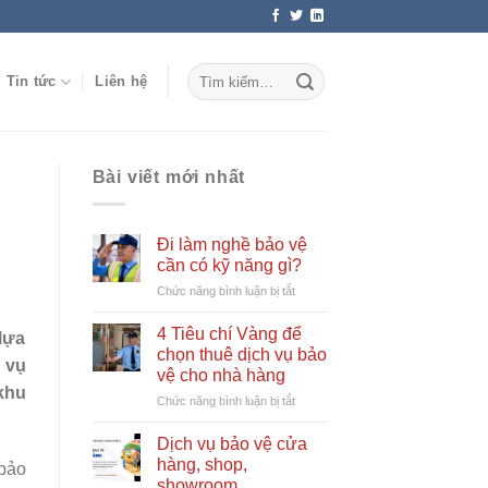
Tin tức
Liên hệ
Bài viết mới nhất
Đi làm nghề bảo vệ
cần có kỹ năng gì?
ở
Chức năng bình luận bị tắt
Đi
làm
4 Tiêu chí Vàng để
lựa
nghề
chọn thuê dịch vụ bảo
 vụ
bảo
vệ cho nhà hàng
vệ
khu
ở
Chức năng bình luận bị tắt
cần
4
có
Tiêu
kỹ
Dịch vụ bảo vệ cửa
chí
năng
hàng, shop,
 bảo
Vàng
gì?
showroom