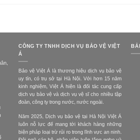
CÔNG TY TNHH DỊCH VỤ BẢO VỆ VIỆT
BẢ
Á
uân,
Bảo vệ Việt Á là thương hiệu dịch vụ bảo vệ
uy tín, có trụ sở tại Hà Nội. Với hơn 15 năm
kinh nghiệm, Việt Á hiện là đối tác cung cấp
dịch vụ bảo vệ và dịch vụ vệ sĩ cho nhiều tập
đoàn, công ty trong nước, nước ngoài.
u
h
Năm 2025, Dịch vụ bảo vệ tại Hà Nội Việt Á
luôn nỗ lực để mang tới khách hàng những
biện pháp loại trừ rủi ro trong lĩnh vực an ninh.
ố
Đội ngũ cán bộ, nhân viên luôn lắng nghe và