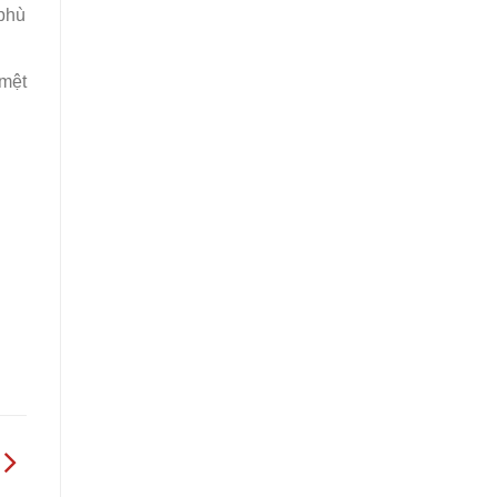
 phù
 mệt