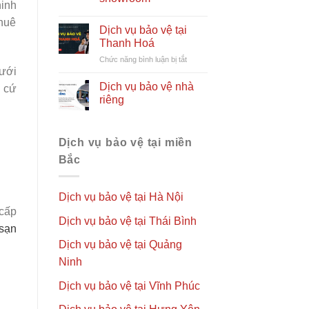
để
ninh
chọn
thuê
thuê
Dịch vụ bảo vệ tại
dịch
Thanh Hoá
vụ
ở
Chức năng bình luận bị tắt
bảo
dưới
Dịch
vệ
vụ
Dịch vụ bảo vệ nhà
cho
 cứ
bảo
nhà
riêng
vệ
hàng
tại
Thanh
Dịch vụ bảo vệ tại miền
Hoá
Bắc
Dịch vụ bảo vệ tại Hà Nội
 cấp
Dịch vụ bảo vệ tại Thái Bình
 sạn
Dịch vụ bảo vệ tại Quảng
Ninh
Dịch vụ bảo vệ tại Vĩnh Phúc