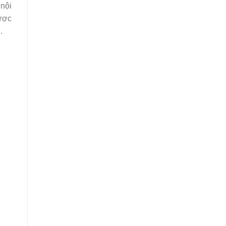
 nội
được
.