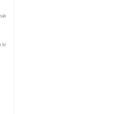
hiết
m từ