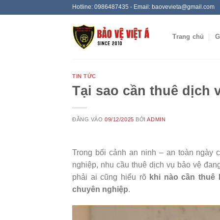
Bỏ
Hotline: 0986487435 - Email: baovevieta@gmail.com
qua
nội
Trang chủ
G
dung
TIN TỨC
Tại sao cần thuê dịch 
ĐĂNG VÀO
09/12/2025
BỞI
ADMIN
Trong bối cảnh an ninh – an toàn ngày 
nghiệp, nhu cầu thuê dịch vụ bảo vệ đan
phải ai cũng hiểu rõ
khi nào cần thuê 
chuyên nghiệp
.