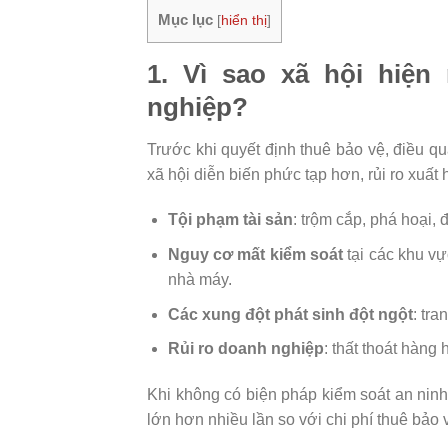
Mục lục
[
hiển thị
]
1. Vì sao xã hội hiện
nghiệp?
Trước khi quyết định thuê bảo vệ, điều qu
xã hội diễn biến phức tạp hơn, rủi ro xuất 
Tội phạm tài sản
: trộm cắp, phá hoại,
Nguy cơ mất kiểm soát
tại các khu vự
nhà máy.
Các xung đột phát sinh đột ngột
: tra
Rủi ro doanh nghiệp
: thất thoát hàn
Khi không có biện pháp kiểm soát an ninh p
lớn hơn nhiều lần so với chi phí thuê bảo