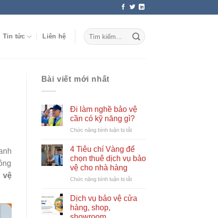
Tin tức
Liên hệ
Bài viết mới nhất
Đi làm nghề bảo vệ
cần có kỹ năng gì?
ở
Chức năng bình luận bị tắt
Đi
làm
4 Tiêu chí Vàng để
oanh
nghề
chọn thuê dịch vụ bảo
hông
bảo
vệ cho nhà hàng
vệ
 vệ
ở
Chức năng bình luận bị tắt
cần
4
có
Tiêu
kỹ
Dịch vụ bảo vệ cửa
chí
năng
hàng, shop,
Vàng
gì?
showroom