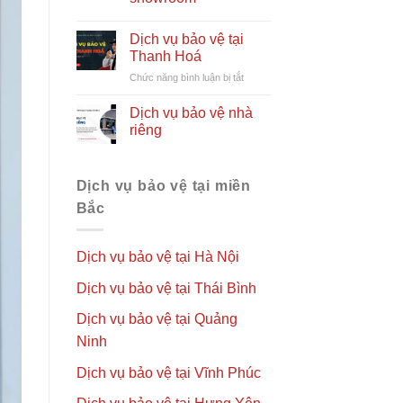
để
chọn
thuê
Dịch vụ bảo vệ tại
dịch
Thanh Hoá
vụ
ở
Chức năng bình luận bị tắt
bảo
Dịch
vệ
vụ
Dịch vụ bảo vệ nhà
cho
bảo
nhà
riêng
vệ
hàng
tại
Thanh
Dịch vụ bảo vệ tại miền
Hoá
Bắc
Dịch vụ bảo vệ tại Hà Nội
Dịch vụ bảo vệ tại Thái Bình
Dịch vụ bảo vệ tại Quảng
Ninh
Dịch vụ bảo vệ tại Vĩnh Phúc