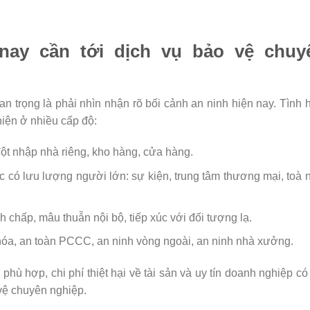
 nay cần tới dịch vụ bảo vệ chuy
an trọng là phải nhìn nhận rõ bối cảnh an ninh hiện nay. Tình 
hiện ở nhiều cấp độ:
 đột nhập nhà riêng, kho hàng, cửa hàng.
c có lưu lượng người lớn: sự kiện, trung tâm thương mại, toà 
nh chấp, mâu thuẫn nội bộ, tiếp xúc với đối tượng lạ.
g hóa, an toàn PCCC, an ninh vòng ngoài, an ninh nhà xưởng.
hù hợp, chi phí thiệt hại về tài sản và uy tín doanh nghiệp có
 vệ chuyên nghiệp.