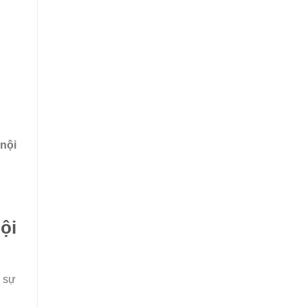
nội
ội
ó sự