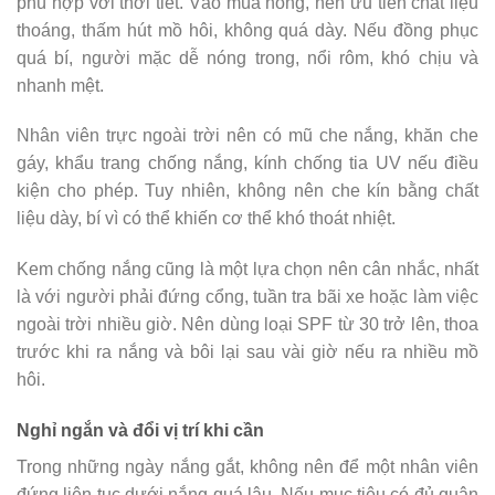
phù hợp với thời tiết. Vào mùa nóng, nên ưu tiên chất liệu
thoáng, thấm hút mồ hôi, không quá dày. Nếu đồng phục
quá bí, người mặc dễ nóng trong, nổi rôm, khó chịu và
nhanh mệt.
Nhân viên trực ngoài trời nên có mũ che nắng, khăn che
gáy, khẩu trang chống nắng, kính chống tia UV nếu điều
kiện cho phép. Tuy nhiên, không nên che kín bằng chất
liệu dày, bí vì có thể khiến cơ thể khó thoát nhiệt.
Kem chống nắng cũng là một lựa chọn nên cân nhắc, nhất
là với người phải đứng cổng, tuần tra bãi xe hoặc làm việc
ngoài trời nhiều giờ. Nên dùng loại SPF từ 30 trở lên, thoa
trước khi ra nắng và bôi lại sau vài giờ nếu ra nhiều mồ
hôi.
Nghỉ ngắn và đổi vị trí khi cần
Trong những ngày nắng gắt, không nên để một nhân viên
đứng liên tục dưới nắng quá lâu. Nếu mục tiêu có đủ quân