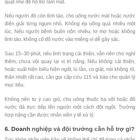
quạt nhẹ để hỗ trợ làm mát.
Nếu người đó còn tỉnh táo, cho uống nước mát hoặc nước
điện giải từng ngụm nhỏ. Không ép uống quá nhiều một
lúc. Nếu người bệnh buồn nôn nhiều, lơ mơ hoặc không
tỉnh táo, không cố đổ nước vào miệng vì dễ gây sặc.
Sau 15–30 phút, nếu tình trạng cải thiện, vẫn nên cho nghỉ
thêm, chưa vội quay lại vị trí nắng. Nếu không cải thiện,
hoặc xuất hiện biểu hiện ngất, lú lẫn, co giật, nói không rõ,
thân nhiệt rất cao, cần gọi cấp cứu 115 và báo cho quản lý
mục tiêu.
Không nên tự ý cạo gió, cho uống thuốc hạ sốt hoặc đổ
nước đá trực tiếp lên người một cách đột ngột. Trường
hợp nặng cần được nhân viên y tế xử lý.
6. Doanh
nghiệp và đội trưởng cần hỗ trợ gì?
Sức khỏe nhân viên bảo vệ không thể chỉ để từng cá nhân