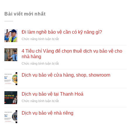
Bài viết mới nhất
Đi làm nghề bảo vệ cần có kỹ năng gì?
ở
Chức năng bình luận bị tắt
Đi
làm
4 Tiêu chí Vàng để chọn thuê dịch vụ bảo vệ cho
nghề
nhà hàng
bảo
ở
Chức năng bình luận bị tắt
vệ
4
cần
Tiêu
có
Dịch vụ bảo vệ cửa hàng, shop, showroom
chí
kỹ
Vàng
năng
để
gì?
chọn
Dịch vụ bảo vệ tại Thanh Hoá
thuê
ở
Chức năng bình luận bị tắt
dịch
Dịch
vụ
vụ
Dịch vụ bảo vệ nhà riêng
bảo
bảo
vệ
vệ
cho
tại
nhà
Thanh