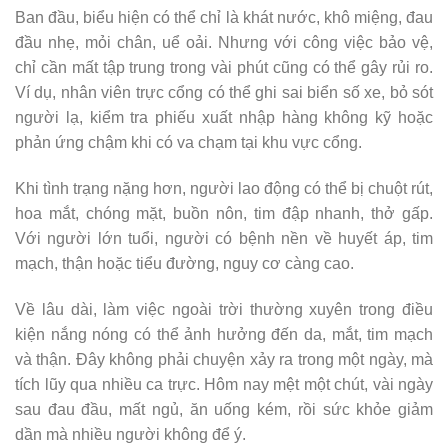
Ban đầu, biểu hiện có thể chỉ là khát nước, khô miệng, đau
đầu nhẹ, mỏi chân, uể oải. Nhưng với công việc bảo vệ,
chỉ cần mất tập trung trong vài phút cũng có thể gây rủi ro.
Ví dụ, nhân viên trực cổng có thể ghi sai biển số xe, bỏ sót
người lạ, kiểm tra phiếu xuất nhập hàng không kỹ hoặc
phản ứng chậm khi có va chạm tại khu vực cổng.
Khi tình trạng nặng hơn, người lao động có thể bị chuột rút,
hoa mắt, chóng mặt, buồn nôn, tim đập nhanh, thở gấp.
Với người lớn tuổi, người có bệnh nền về huyết áp, tim
mạch, thận hoặc tiểu đường, nguy cơ càng cao.
Về lâu dài, làm việc ngoài trời thường xuyên trong điều
kiện nắng nóng có thể ảnh hưởng đến da, mắt, tim mạch
và thận. Đây không phải chuyện xảy ra trong một ngày, mà
tích lũy qua nhiều ca trực. Hôm nay mệt một chút, vài ngày
sau đau đầu, mất ngủ, ăn uống kém, rồi sức khỏe giảm
dần mà nhiều người không để ý.