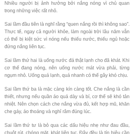
Nhiều người bị ảnh hưởng bởi nắng nóng vì chủ quan
trong những việc rất nhỏ.
Sai lầm đầu tiên là nghĩ rằng “quen nắng rồi thì không sao”.
Thực tế, ngay cả người khỏe, làm ngoài trời lâu năm vẫn
có thể bị kiệt sức vì nóng nếu thiếu nước, thiếu ngủ hoặc
đứng nắng liên tục.
Sai lầm thứ hai là uống nước đá thật lạnh cho đã khát. Khi
cơ thể đang nóng, nên uống nước mát vừa phải, từng
ngụm nhỏ. Uống quá lạnh, quá nhanh có thể gây khó chịu.
Sai lầm thứ ba là mặc càng kín càng tốt. Che nắng là cần
thiết, nhưng nếu quần áo quá dày và bí, cơ thể sẽ khó tản
nhiệt. Nên chọn cách che nắng vừa đủ, kết hợp mũ, khăn
che gáy, áo thoáng và nghỉ râm đúng lúc.
Sai lầm thứ tư là bỏ qua các dấu hiệu nhẹ như đau đầu,
chuột rút, chóng mặt, khát liên tục. Đây đều là tín hiệu cần