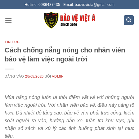
Bỏ
Hotline: 0986487435 - Email: baovevieta@gmail.com
qua
nội
dung
TIN TỨC
Cách chống nắng nóng cho nhân viên
bảo vệ làm việc ngoài trời
ĐĂNG VÀO
28/05/2026
BỞI
ADMIN
Mùa nắng nóng luôn là thời điểm vất vả với những người
làm việc ngoài trời. Với nhân viên bảo vệ, điều này càng rõ
hơn. Dù nhiệt độ tăng cao, bảo vệ vẫn phải trực cổng, kiểm
soát người ra vào, hướng dẫn xe, tuần tra khu vực, ghi
nhận sổ sách và xử lý các tình huống phát sinh tại mục
tiêu.