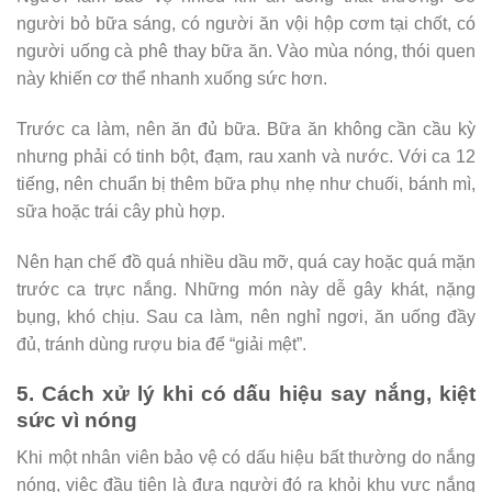
người bỏ bữa sáng, có người ăn vội hộp cơm tại chốt, có
người uống cà phê thay bữa ăn. Vào mùa nóng, thói quen
này khiến cơ thể nhanh xuống sức hơn.
Trước ca làm, nên ăn đủ bữa. Bữa ăn không cần cầu kỳ
nhưng phải có tinh bột, đạm, rau xanh và nước. Với ca 12
tiếng, nên chuẩn bị thêm bữa phụ nhẹ như chuối, bánh mì,
sữa hoặc trái cây phù hợp.
Nên hạn chế đồ quá nhiều dầu mỡ, quá cay hoặc quá mặn
trước ca trực nắng. Những món này dễ gây khát, nặng
bụng, khó chịu. Sau ca làm, nên nghỉ ngơi, ăn uống đầy
đủ, tránh dùng rượu bia để “giải mệt”.
5. Cách xử lý khi có dấu hiệu say nắng, kiệt
sức vì nóng
Khi một nhân viên bảo vệ có dấu hiệu bất thường do nắng
nóng, việc đầu tiên là đưa người đó ra khỏi khu vực nắng