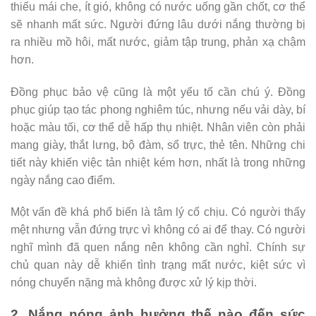
thiếu mái che, ít gió, không có nước uống gần chốt, cơ thể
sẽ nhanh mất sức. Người đứng lâu dưới nắng thường bị
ra nhiều mồ hôi, mất nước, giảm tập trung, phản xạ chậm
hơn.
Đồng phục bảo vệ cũng là một yếu tố cần chú ý. Đồng
phục giúp tạo tác phong nghiêm túc, nhưng nếu vải dày, bí
hoặc màu tối, cơ thể dễ hấp thụ nhiệt. Nhân viên còn phải
mang giày, thắt lưng, bộ đàm, sổ trực, thẻ tên. Những chi
tiết này khiến việc tản nhiệt kém hơn, nhất là trong những
ngày nắng cao điểm.
Một vấn đề khá phổ biến là tâm lý cố chịu. Có người thấy
mệt nhưng vẫn đứng trực vì không có ai để thay. Có người
nghĩ mình đã quen nắng nên không cần nghỉ. Chính sự
chủ quan này dễ khiến tình trạng mất nước, kiệt sức vì
nóng chuyển nặng mà không được xử lý kịp thời.
2. Nắng nóng ảnh hưởng thế nào đến sức