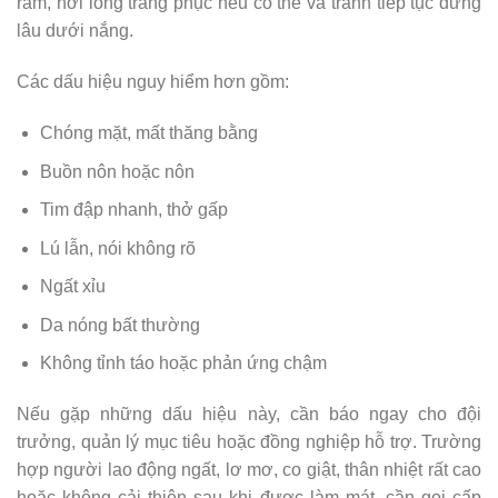
râm, nới lỏng trang phục nếu có thể và tránh tiếp tục đứng
lâu dưới nắng.
Các dấu hiệu nguy hiểm hơn gồm:
Chóng mặt, mất thăng bằng
Buồn nôn hoặc nôn
Tim đập nhanh, thở gấp
Lú lẫn, nói không rõ
Ngất xỉu
Da nóng bất thường
Không tỉnh táo hoặc phản ứng chậm
Nếu gặp những dấu hiệu này, cần báo ngay cho đội
trưởng, quản lý mục tiêu hoặc đồng nghiệp hỗ trợ. Trường
hợp người lao động ngất, lơ mơ, co giật, thân nhiệt rất cao
hoặc không cải thiện sau khi được làm mát, cần gọi cấp