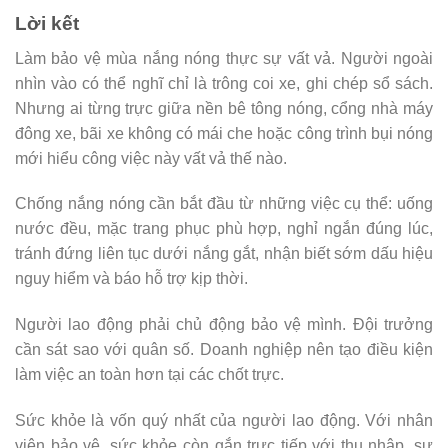
Lời kết
Làm bảo vệ mùa nắng nóng thực sự vất vả. Người ngoài
nhìn vào có thể nghĩ chỉ là trông coi xe, ghi chép sổ sách.
Nhưng ai từng trực giữa nền bê tông nóng, cổng nhà máy
đông xe, bãi xe không có mái che hoặc công trình bụi nóng
mới hiểu công việc này vất vả thế nào.
Chống nắng nóng cần bắt đầu từ những việc cụ thể: uống
nước đều, mặc trang phục phù hợp, nghỉ ngắn đúng lúc,
tránh đứng liên tục dưới nắng gắt, nhận biết sớm dấu hiệu
nguy hiểm và báo hỗ trợ kịp thời.
Người lao động phải chủ động bảo vệ mình. Đội trưởng
cần sát sao với quân số. Doanh nghiệp nên tạo điều kiện
làm việc an toàn hơn tại các chốt trực.
Sức khỏe là vốn quý nhất của người lao động. Với nhân
viên bảo vệ, sức khỏe còn gắn trực tiếp với thu nhập, sự