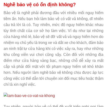
Nghề bảo vệ có ổn định không?
Bảo vệ là nghề phải đương đầu với nhiều mối nguy hiểm
tiềm ẩn. Nếu bạn hỏi làm bảo vệ có vất vả không, dĩ nhiên
câu trả lời là có. Tuy nhiên, mức độ nguy hiểm khác nhau
tùy tính chất của cơ sở họ làm việc. Ví dụ như tại những
cửa hàng nhỏ lẻ, bảo vệ sẽ đỡ vất vả và nguy hiểm hơn do
nhiệm vụ chủ yếu là trong xe và dắt xe cho khách, đảm bảo
an ninh trật tự cửa hàng khi có việc xảy ra, hay như những
khu công viên vui chơi cũng vậy. Còn đối với những địa
điểm như cửa hàng vàng bạc, những chỗ dễ xảy ra mất
cắp và phải đối mặt với tội phạm nguy hiểm sẽ khó khăn
hơn. Nếu người làm nghề bảo vệ không chịu được áp lực
công việc có thể dẫn tới chuyện xin đổi mục tiêu hoặc thậm
chí là xin nghỉ việc.
Tuy nhiên, người bảo vệ có thể đề xuất kiến nghị nơi làm