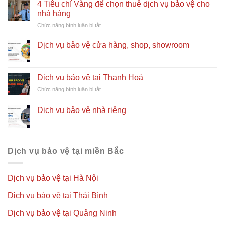
4 Tiêu chí Vàng để chọn thuê dịch vụ bảo vệ cho
nghề
nhà hàng
bảo
ở
Chức năng bình luận bị tắt
vệ
4
cần
Tiêu
có
Dịch vụ bảo vệ cửa hàng, shop, showroom
chí
kỹ
Vàng
năng
để
gì?
chọn
Dịch vụ bảo vệ tại Thanh Hoá
thuê
ở
Chức năng bình luận bị tắt
dịch
Dịch
vụ
vụ
Dịch vụ bảo vệ nhà riêng
bảo
bảo
vệ
vệ
cho
tại
nhà
Thanh
hàng
Hoá
Dịch vụ bảo vệ tại miền Bắc
Dịch vụ bảo vệ tại Hà Nội
Dịch vụ bảo vệ tại Thái Bình
Dịch vụ bảo vệ tại Quảng Ninh