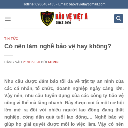
Bỏ
Hotline: 0986487435 - Email: baovevieta@gmail.com
qua
nội
dung
TIN TỨC
Có nên làm nghề bảo vệ hay không?
ĐĂNG VÀO
21/03/2020
BỞI
ADMIN
Nhu cầu được đảm bảo tối đa về trật tự an ninh của
các cá nhân, tổ chức, doanh nghiệp ngày càng lớn.
Vậy nên, nhu cầu tuyển dụng của các công ty bảo vệ
cũng vì thế mà tăng nhanh. Đây được coi là một cơ hội
lớn mở ra đối với nhiều người lao động đang thất
nghiệp, công dân quá tuổi lao động,… Nghề bảo vệ
giúp họ giải quyết được mối lo việc làm. Vậy có nên