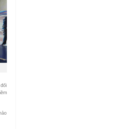
 đối
 mềm
khảo