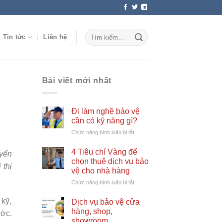
Tin tức
Liên hệ
Bài viết mới nhất
Đi làm nghề bảo vệ
cần có kỹ năng gì?
ở
Chức năng bình luận bị tắt
Đi
làm
4 Tiêu chí Vàng để
uyển
nghề
chọn thuê dịch vụ bảo
 thị
bảo
vệ cho nhà hàng
vệ
ở
Chức năng bình luận bị tắt
cần
4
có
Tiêu
kỹ
 kỹ,
Dịch vụ bảo vệ cửa
chí
năng
hàng, shop,
ước.
Vàng
gì?
showroom