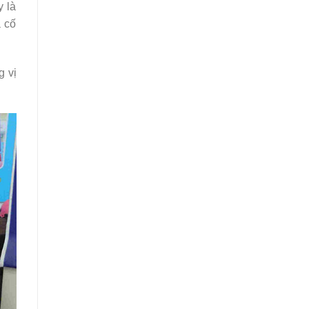
y là
a cố
g vị