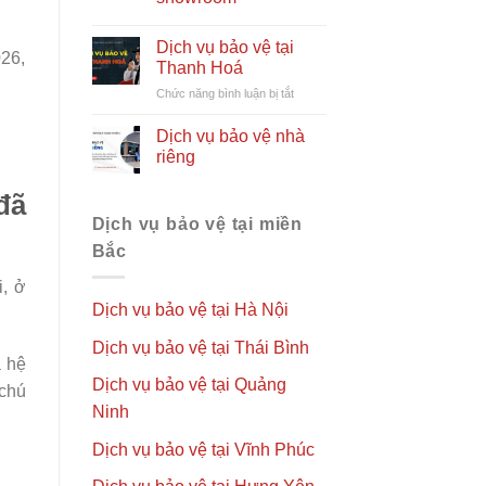
để
chọn
thuê
Dịch vụ bảo vệ tại
026,
dịch
Thanh Hoá
vụ
ở
Chức năng bình luận bị tắt
bảo
Dịch
vệ
vụ
Dịch vụ bảo vệ nhà
cho
bảo
nhà
riêng
vệ
hàng
tại
đã
Thanh
Dịch vụ bảo vệ tại miền
Hoá
Bắc
i, ở
Dịch vụ bảo vệ tại Hà Nội
Dịch vụ bảo vệ tại Thái Bình
à hệ
Dịch vụ bảo vệ tại Quảng
 chú
Ninh
Dịch vụ bảo vệ tại Vĩnh Phúc