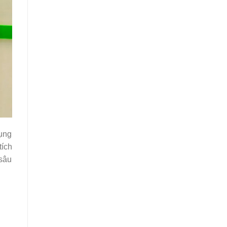
dụng
tích
 sâu