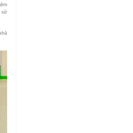
 mềm
g sử
 khả