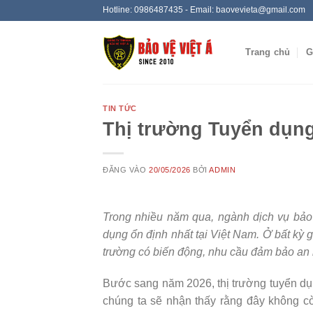
Bỏ
Hotline: 0986487435 - Email: baovevieta@gmail.com
qua
nội
Trang chủ
G
dung
TIN TỨC
Thị trường Tuyển dụng
ĐĂNG VÀO
20/05/2026
BỞI
ADMIN
Trong nhiều năm qua, ngành dịch vụ bảo
dụng ổn định nhất tại Việt Nam. Ở bất kỳ g
trường có biến động, nhu cầu đảm bảo an ni
Bước sang năm 2026, thị trường tuyển dụ
chúng ta sẽ nhận thấy rằng đây không còn