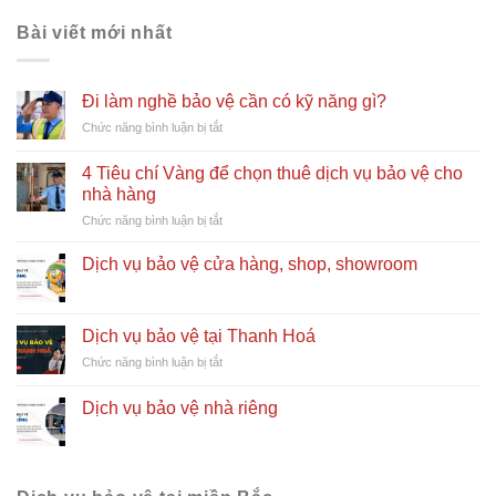
Bài viết mới nhất
Đi làm nghề bảo vệ cần có kỹ năng gì?
ở
Chức năng bình luận bị tắt
Đi
làm
4 Tiêu chí Vàng để chọn thuê dịch vụ bảo vệ cho
nghề
nhà hàng
bảo
ở
Chức năng bình luận bị tắt
vệ
4
cần
Tiêu
có
Dịch vụ bảo vệ cửa hàng, shop, showroom
chí
kỹ
Vàng
năng
để
gì?
chọn
Dịch vụ bảo vệ tại Thanh Hoá
thuê
ở
Chức năng bình luận bị tắt
dịch
Dịch
vụ
vụ
Dịch vụ bảo vệ nhà riêng
bảo
bảo
vệ
vệ
cho
tại
nhà
Thanh
hàng
Hoá